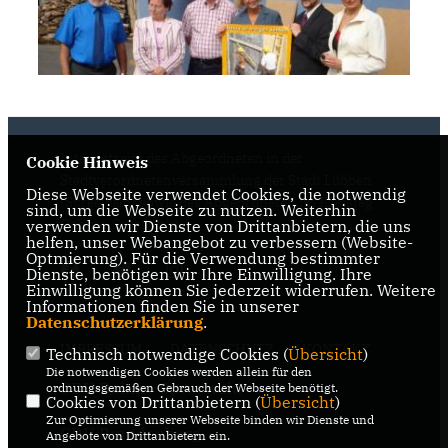
Internetseite des Abgeordneten in der
Cookie Hinweis
Stadtverordnetenversammlung der Stadt Lübben
Diese Webseite verwendet Cookies, die notwendig
(Spreewald) sowie des Abgeordneten im Kreistag
sind, um die Webseite zu nutzen. Weiterhin
Dahme-Spreewald
verwenden wir Dienste von Drittanbietern, die uns
helfen, unser Webangebot zu verbessern (Website-
Optmierung). Für die Verwendung bestimmter
Dienste, benötigen wir Ihre Einwilligung. Ihre
Einwilligung können Sie jederzeit widerrufen. Weitere
Informationen finden Sie in unserer
Datenschutzerklärung
.
IMPRESSUM
DATENSCHUTZ
KONTAKT
Technisch notwendige Cookies (
Übersicht
)
Die notwendigen Cookies werden allein für den
CDU Dahme-Spreewald
ordnungsgemäßen Gebrauch der Webseite benötigt.
Cookies von Drittanbietern (
Übersicht
)
Zur Optimierung unserer Webseite binden wir Dienste und
CDU Brandenburg
Angebote von Drittanbietern ein.