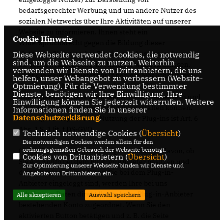
bedarfsgerechter Werbung und um andere Nutzer des
sozialen Netzwerks über Ihre Aktivitäten auf unserer
Website zu informieren. Ihnen steht ein
Cookie Hinweis
Widerspruchsrecht gegen die Bildung dieser
Nutzerprofile zu, wobei Sie sich zur Ausübung dessen
Diese Webseite verwendet Cookies, die notwendig
sind, um die Webseite zu nutzen. Weiterhin
an den jeweiligen Plug-in-Anbieter wenden müssen.
verwenden wir Dienste von Drittanbietern, die uns
Über die Plug-ins bietet wir Ihnen die Möglichkeit, mit
helfen, unser Webangebot zu verbessern (Website-
Optmierung). Für die Verwendung bestimmter
den sozialen Netzwerken und anderen Nutzern zu
Dienste, benötigen wir Ihre Einwilligung. Ihre
interagieren, so dass wir unser Angebot verbessern und
Einwilligung können Sie jederzeit widerrufen. Weitere
für Sie als Nutzer interessanter ausgestalten können.
Informationen finden Sie in unserer
Datenschutzerklärung
.
Rechtsgrundlage für die Nutzung der Plug-ins ist Art. 6
Abs. 1 S. 1 lit. f DS-GVO.
Technisch notwendige Cookies (
Übersicht
)
Die notwendigen Cookies werden allein für den
ordnungsgemäßen Gebrauch der Webseite benötigt.
(4) Die Datenweitergabe erfolgt unabhängig davon, ob
Cookies von Drittanbietern (
Übersicht
)
Sie ein Konto bei dem Plug-in-Anbieter besitzen und
Zur Optimierung unserer Webseite binden wir Dienste und
dort eingeloggt sind. Wenn Sie bei dem Plug-in-
Angebote von Drittanbietern ein.
Anbieter eingeloggt sind, werden Ihre bei uns
erhobenen Daten direkt Ihrem beim Plug-in-Anbieter
Alle akzeptieren
Auswahl speichern
bestehenden Konto zugeordnet. Wenn Sie den
aktivierten Button betätigen und z. B. die Seite