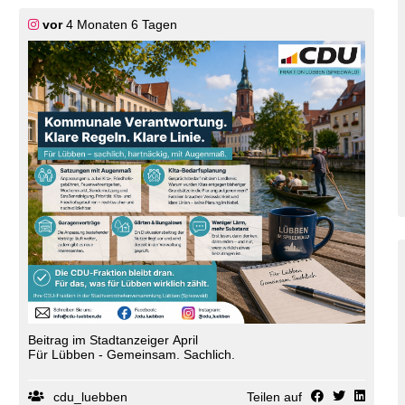
Menschen attraktiv gestalten.
Das sind keine einfachen Wege. Aber wir sind überzeugt:
vor
4 Monaten 6 Tagen
Wenn wir zusammenhalten, wenn wir zuhören und
gemeinsam anpacken, kann Lübben wachsen ? mit
Zuversicht und mit Herz.
Die Botschaft von Ostern gibt uns dafür Kraft: Hoffnung
erneuert. Gemeinschaft trägt. Zukunft entsteht.
Wir wünschen Ihnen und Ihren Familien ein gesegnetes
Osterfest, erholsame Tage und viele schöne Momente!
Herzlichst
Ihre CDU Lübben
Beitrag im Stadtanzeiger April
Für Lübben - Gemeinsam. Sachlich.
cdu_luebben
Teilen auf