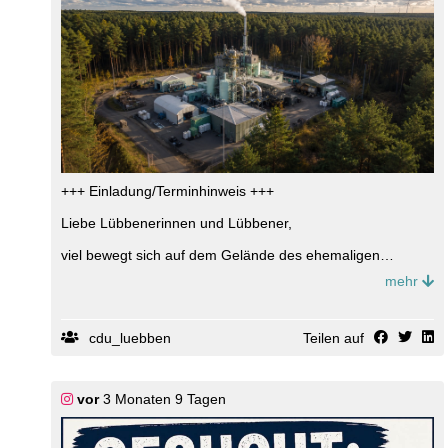
+++ Einladung/Terminhinweis +++
Liebe Lübbenerinnen und Lübbener,
viel bewegt sich auf dem Gelände des ehemaligen
Spreewerks. Doch was passiert dort konkret? Kann der
mehr
Mittelstand von der Ansiedlung profitieren? Und welche
Herausforderungen kommen eventuell auf die Stadt
Lübben zu? Dies wollen wir gemeinsam erfahren und
haben vom Spreewerk Lübben Delaborierung GmbH,
cdu_luebben
Teilen auf
Herrn Mehlhorn eingeladen, der gern konkretere Einblicke
gewährt.
Seien Sie herzlich willkommen am
vor
3 Monaten 9 Tagen
Donnerstag, den 09.Juli, um 18:00 Uhr
Spielbergstraße 3 in 15907 Lübben