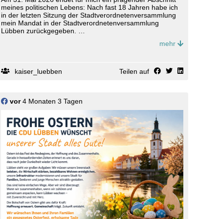
meines politischen Lebens: Nach fast 18 Jahren habe ich
in der letzten Sitzung der Stadtverordnetenversammlung
mein Mandat in der Stadtverordnetenversammlung
Lübben zurückgegeben.
mehr
https://benjamin-kaiser.de/news/lokal/379/Nach-fast-18-
Jahren-Abschied-aus-der-Stadtverordnetenversammlung-
Luebben.html
kaiser_luebben
Teilen auf
vor
4 Monaten 3 Tagen