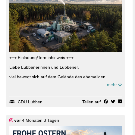
+++ Einladung/Terminhinweis +++
Liebe Lübbenerinnen und Lübbener,
viel bewegt sich auf dem Gelände des ehemaligen
Spreewerks. Doch was passiert dort konkret? Kann der
mehr
Mittelstand von der Ansiedlung profitieren? Und welche
Herausforderungen kommen eventuell auf die Stadt
Lübben zu? Dies wollen wir gemeinsam erfahren und
haben vom Spreewerk Lübben Delaborierung GmbH,
CDU Lübben
Teilen auf
Herrn Mehlhorn eingeladen, der gern konkretere Einblicke
gewährt.
Seien Sie herzlich willkommen am
vor
4 Monaten 3 Tagen
Donnerstag, den 09.Juli, um 18:00 Uhr
Spielbergstraße 3 in 15907 Lübben