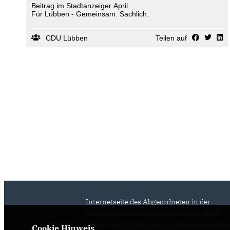
Beitrag im Stadtanzeiger April
Für Lübben - Gemeinsam. Sachlich.
CDU Lübben
Teilen auf
Internetseite des Abgeordneten in der
Stadtverordnetenversammlung der Stadt
Lübben (Spreewald) sowie des Abgeordnete
Cookie Hinweis