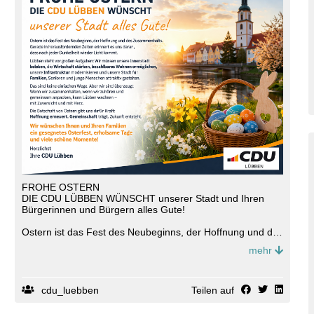
im Café Lange.
FROHE OSTERN
DIE CDU LÜBBEN WÜNSCHT unserer Stadt und Ihren
Bürgerinnen und Bürgern alles Gute!
Ostern ist das Fest des Neubeginns, der Hoffnung und des
Zusammenhalts. Gerade in herausfordernden Zeiten
mehr
erinnert es uns daran, dass nach jeder Dunkelheit wieder
Licht kommt.
Lübben steht vor großen Aufgaben: Wir müssen unsere
Innenstadt beleben, die Wirtschaft stärken, bezahlbares
cdu_luebben
Teilen auf
Wohnen ermöglichen, unsere Infrastruktur modernisieren
und unsere Stadt für Familien, Senioren und junge