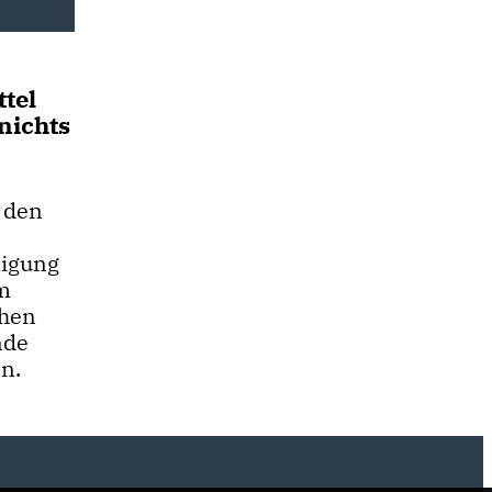
tel
nichts
t den
ligung
m
ehen
nde
n.