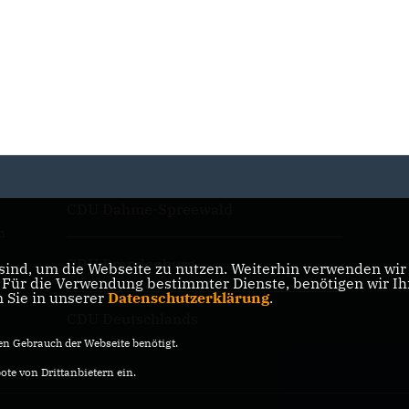
CDU Dahme-Spreewald
n
CDU Brandenburg
ind, um die Webseite zu nutzen. Weiterhin verwenden wir D
ür die Verwendung bestimmter Dienste, benötigen wir Ihre
n Sie in unserer
Datenschutzerklärung
.
CDU Deutschlands
n Gebrauch der Webseite benötigt.
te von Drittanbietern ein.