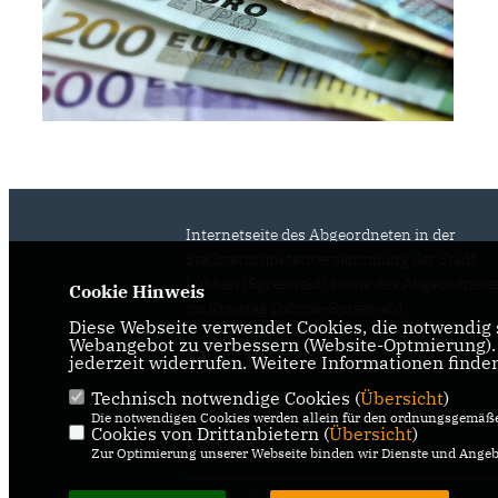
Internetseite des Abgeordneten in der
Stadtverordnetenversammlung der Stadt
Lübben (Spreewald) sowie des Abgeordnete
Cookie Hinweis
im Kreistag Dahme-Spreewald
Diese Webseite verwendet Cookies, die notwendig s
Webangebot zu verbessern (Website-Optmierung). F
jederzeit widerrufen. Weitere Informationen finde
Technisch notwendige Cookies (
Übersicht
)
IMPRESSUM
DATENSCHUTZ
Die notwendigen Cookies werden allein für den ordnungsgemäße
Cookies von Drittanbietern (
Übersicht
)
KONTAKT
Zur Optimierung unserer Webseite binden wir Dienste und Angebo