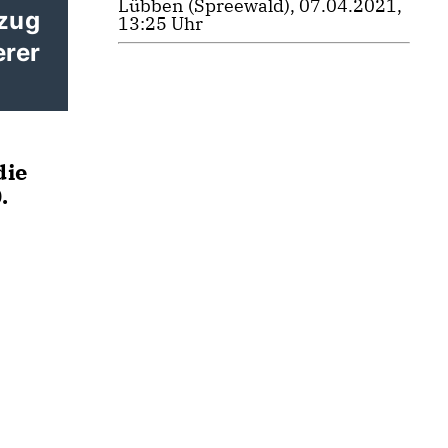
Lübben (Spreewald), 07.04.2021,
kzug
13:25 Uhr
erer
die
.