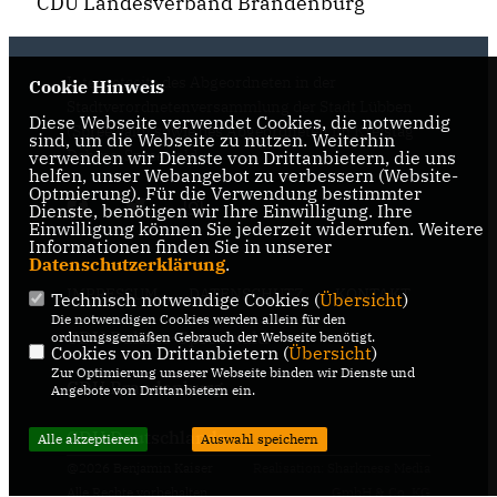
CDU Landesverband Brandenburg
Internetseite des Abgeordneten in der
Cookie Hinweis
Stadtverordnetenversammlung der Stadt Lübben
Diese Webseite verwendet Cookies, die notwendig
(Spreewald) sowie des Abgeordneten im Kreistag
sind, um die Webseite zu nutzen. Weiterhin
Dahme-Spreewald
verwenden wir Dienste von Drittanbietern, die uns
helfen, unser Webangebot zu verbessern (Website-
Optmierung). Für die Verwendung bestimmter
Dienste, benötigen wir Ihre Einwilligung. Ihre
Einwilligung können Sie jederzeit widerrufen. Weitere
Informationen finden Sie in unserer
Datenschutzerklärung
.
IMPRESSUM
DATENSCHUTZ
KONTAKT
Technisch notwendige Cookies (
Übersicht
)
Die notwendigen Cookies werden allein für den
CDU Dahme-Spreewald
ordnungsgemäßen Gebrauch der Webseite benötigt.
Cookies von Drittanbietern (
Übersicht
)
Zur Optimierung unserer Webseite binden wir Dienste und
CDU Brandenburg
Angebote von Drittanbietern ein.
CDU Deutschlands
Alle akzeptieren
Auswahl speichern
@2026 Benjamin Kaiser
Realisation: Sharkness Media
Alle Rechte vorbehalten.
GmbH & Co. KG